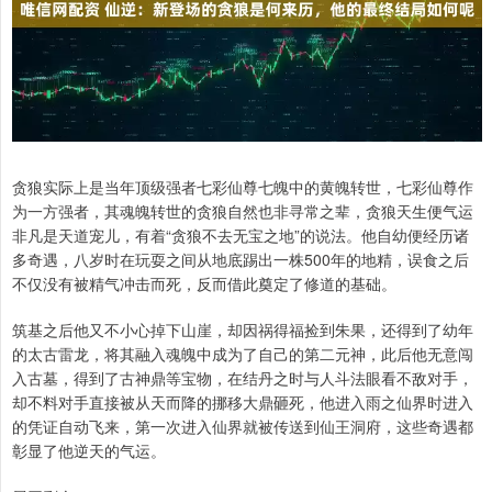
贪狼实际上是当年顶级强者七彩仙尊七魄中的黄魄转世，七彩仙尊作
为一方强者，其魂魄转世的贪狼自然也非寻常之辈，贪狼天生便气运
非凡是天道宠儿，有着“贪狼不去无宝之地”的说法。他自幼便经历诸
多奇遇，八岁时在玩耍之间从地底踢出一株500年的地精，误食之后
不仅没有被精气冲击而死，反而借此奠定了修道的基础。
筑基之后他又不小心掉下山崖，却因祸得福捡到朱果，还得到了幼年
的太古雷龙，将其融入魂魄中成为了自己的第二元神，此后他无意闯
入古墓，得到了古神鼎等宝物，在结丹之时与人斗法眼看不敌对手，
却不料对手直接被从天而降的挪移大鼎砸死，他进入雨之仙界时进入
的凭证自动飞来，第一次进入仙界就被传送到仙王洞府，这些奇遇都
彰显了他逆天的气运。