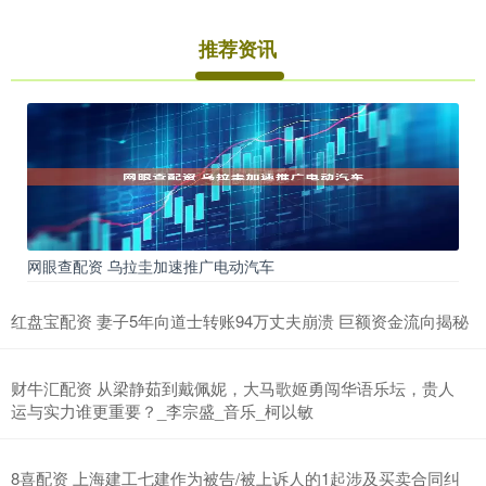
推荐资讯
网眼查配资 乌拉圭加速推广电动汽车
红盘宝配资 妻子5年向道士转账94万丈夫崩溃 巨额资金流向揭秘
财牛汇配资 从梁静茹到戴佩妮，大马歌姬勇闯华语乐坛，贵人
运与实力谁更重要？_李宗盛_音乐_柯以敏
8喜配资 上海建工七建作为被告/被上诉人的1起涉及买卖合同纠