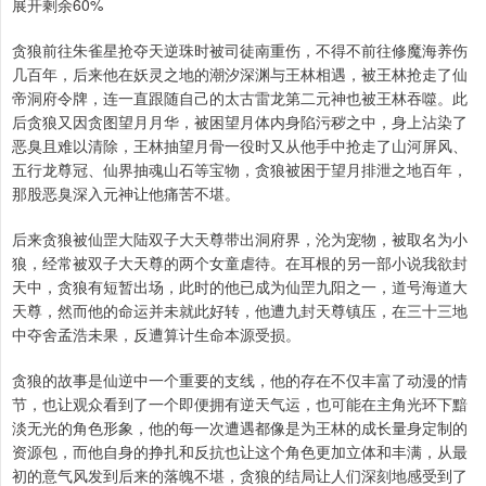
展开剩余60%
贪狼前往朱雀星抢夺天逆珠时被司徒南重伤，不得不前往修魔海养伤
几百年，后来他在妖灵之地的潮汐深渊与王林相遇，被王林抢走了仙
帝洞府令牌，连一直跟随自己的太古雷龙第二元神也被王林吞噬。此
后贪狼又因贪图望月月华，被困望月体内身陷污秽之中，身上沾染了
恶臭且难以清除，王林抽望月骨一役时又从他手中抢走了山河屏风、
五行龙尊冠、仙界抽魂山石等宝物，贪狼被困于望月排泄之地百年，
那股恶臭深入元神让他痛苦不堪。
后来贪狼被仙罡大陆双子大天尊带出洞府界，沦为宠物，被取名为小
狼，经常被双子大天尊的两个女童虐待。在耳根的另一部小说我欲封
天中，贪狼有短暂出场，此时的他已成为仙罡九阳之一，道号海道大
天尊，然而他的命运并未就此好转，他遭九封天尊镇压，在三十三地
中夺舍孟浩未果，反遭算计生命本源受损。
贪狼的故事是仙逆中一个重要的支线，他的存在不仅丰富了动漫的情
节，也让观众看到了一个即便拥有逆天气运，也可能在主角光环下黯
淡无光的角色形象，他的每一次遭遇都像是为王林的成长量身定制的
资源包，而他自身的挣扎和反抗也让这个角色更加立体和丰满，从最
初的意气风发到后来的落魄不堪，贪狼的结局让人们深刻地感受到了