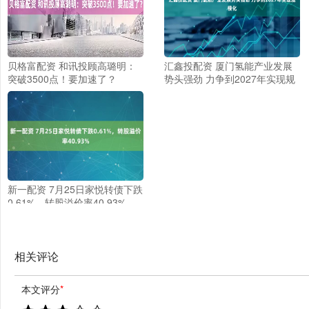
贝格富配资 和讯投顾高璐明：
汇鑫投配资 厦门氢能产业发展
突破3500点！要加速了？
势头强劲 力争到2027年实现规
模化
新一配资 7月25日家悦转债下跌
0.61%，转股溢价率40.93%
相关评论
本文评分
*