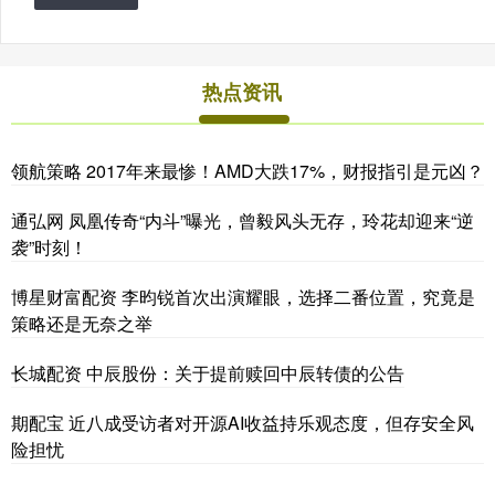
热点资讯
领航策略 2017年来最惨！AMD大跌17%，财报指引是元凶？
通弘网 凤凰传奇“内斗”曝光，曾毅风头无存，玲花却迎来“逆
袭”时刻！
博星财富配资 李昀锐首次出演耀眼，选择二番位置，究竟是
策略还是无奈之举
长城配资 中辰股份：关于提前赎回中辰转债的公告
期配宝 近八成受访者对开源AI收益持乐观态度，但存安全风
险担忧