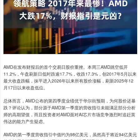
AMD在发布财报后的首个交易日股价重挫。本周三AMD跳空低开
11.2%，午盘刷新日低时跌逾17.7%，收跌17.3%，创2017年5月以来
最大收盘跌幅，抹平进入2026年以来所有股价涨幅，刷新2025年12
月17日以来收盘低位。
总体而言，AMD公布的第四季度业绩优于华尔街预期，为何股价还暴
跌？评论认为，部分源于AMD第一季度的营收指引未能满足部分分析
师的高期望值，而且投资者对AMD面对AI芯片市场竞争激烈时追赶英
伟达的能力产生疑虑。
AMD的第一季度营收指引中值约为98亿美元，虽然高于将近94亿美元