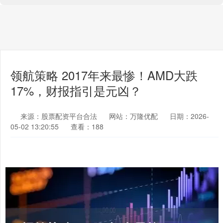
领航策略 2017年来最惨！AMD大跌
17%，财报指引是元凶？
来源：股票配资平台合法
网站：万隆优配
日期：2026-
05-02 13:20:55
查看：188