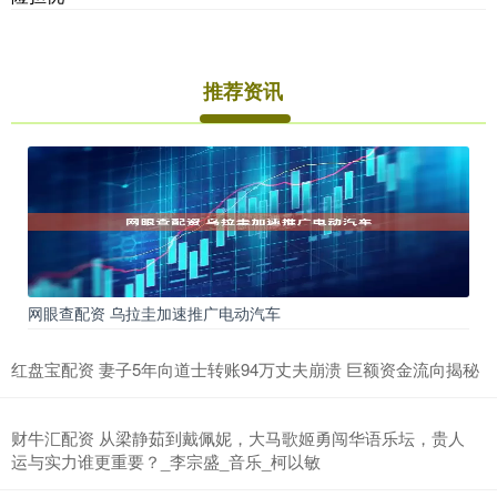
推荐资讯
网眼查配资 乌拉圭加速推广电动汽车
红盘宝配资 妻子5年向道士转账94万丈夫崩溃 巨额资金流向揭秘
财牛汇配资 从梁静茹到戴佩妮，大马歌姬勇闯华语乐坛，贵人
运与实力谁更重要？_李宗盛_音乐_柯以敏