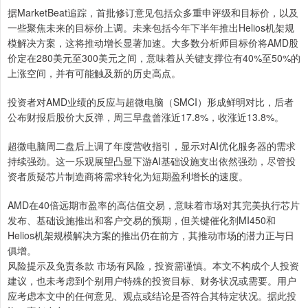
据MarketBeat追踪，首批修订意见包括众多重申评级和目标价，以及
一些聚焦未来的目标价上调。未来包括今年下半年推出Helios机架规
模解决方案，这将推动增长显著加速。大多数分析师目标价将AMD股
价定在280美元至300美元之间，意味着从关键支撑位有40%至50%的
上涨空间，并有可能触及新的历史高点。
投资者对AMD业绩的反应与超微电脑（SMCI）形成鲜明对比，后者
公布财报后股价大反弹，周三早盘曾涨近17.8%，收涨近13.8%。
超微电脑周二盘后上调了年度营收指引，显示对AI优化服务器的需求
持续强劲。这一乐观展望凸显下游AI基础设施支出依然强劲，尽管投
资者质疑芯片制造商将需求转化为短期盈利增长的速度。
AMD在40倍远期市盈率的高估值交易，意味着市场对其完美执行芯片
发布、基础设施推出和客户交易的预期，但关键催化剂MI450和
Helios机架规模解决方案的推出仍在前方，其推动市场的潜力正与日
俱增。
风险提示及免责条款 市场有风险，投资需谨慎。本文不构成个人投资
建议，也未考虑到个别用户特殊的投资目标、财务状况或需要。用户
应考虑本文中的任何意见、观点或结论是否符合其特定状况。据此投