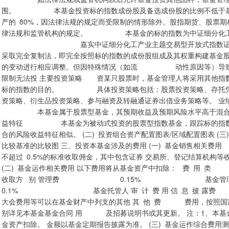
围。 本基金投资标的指数成份股及备选成份股的比例不低于
产的 80%，因法律法规的规定而受限制的情形除外。股指期货、
律法规和监管机构的规定。 本基金的标的指数为中证细分化工产
嘉实中证细分化工产业主题交易型开放式指数证券投
采取完全复制法，即完全按照标的指数的成份股组成及其权重构建
的变动进行相应调整。但因特殊情况（如流 动性原因等）导致无
限制无法投 主要投资策略 资某只股票时，基金管理人将采用其
标的指数的目的。 具体投资策略包括：股票投资策略、存托
资策略、衍生品投资策略、参与融资及转融通证券出借业务策略等。 
本基金属于股票型基金，其预期收益及预期风险水平高于混合
益特征 本基金为被动式投资的股票型指数基金，跟踪标的指
合的风险收益特征相似。 (二) 投资组合资产配置图表/区域配置图表 
比较基准的比较图 三、投资本基金涉及的费用 (一) 基金销售相关费
不超过 0.5%的标准收取佣金，其中包含证券 交易所、登记结算机构
(二) 基金运作相关费用 以下费用将从基金资产中
收取方 别 管理费 0.15% 基金
0.1% 基金托管人 审 计 费 用 信 息 披 露费 
大会费用等可以在基金财产中列支的其他 其 他 费 费用，按照国
别详见本基金基金合同 用 及招募说明书或其更新。 注：1、本基
金资产扣除。 金额以基金定期报告披露为准。 (三) 基金运作综合费用