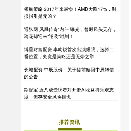
领航策略 2017年来最惨！AMD大跌17%，财
报指引是元凶？
通弘网 凤凰传奇“内斗”曝光，曾毅风头无存，
玲花却迎来“逆袭”时刻！
博星财富配资 李昀锐首次出演耀眼，选择二
番位置，究竟是策略还是无奈之举
长城配资 中辰股份：关于提前赎回中辰转债
的公告
期配宝 近八成受访者对开源AI收益持乐观态
度，但存安全风险担忧
推荐资讯