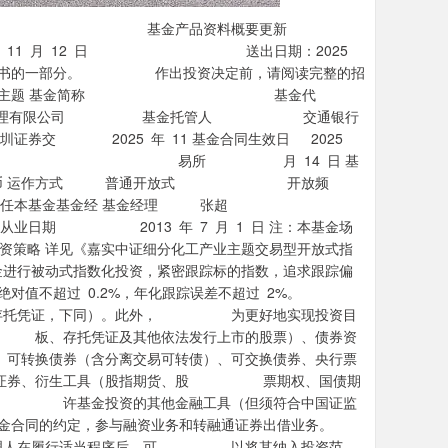
投资基金 基金产品资料概要更新
12 日 送出日期：2025
说明书的一部分。 作出投资决定前，请阅读完整的招
细分化工产业主题 基金简称 基金代
金管理有限公司 基金托管人 交通银行
 11 基金合同生效日 2025
市日期 易所 月 14 日 基
运作方式 普通开放式 开放频
经 基金经理 张超
年 7 月 1 日 注：本基金场
与投资策略 详见《嘉实中证细分化工产业主题交易型开放式指
行被动式指数化投资，紧密跟踪标的指数，追求跟踪偏
不超过 0.2%，年化跟踪误差不超过 2%。
存托凭证，下同）。此外， 为更好地实现投资目
 板、存托凭证及其他依法发行上市的股票）、债券资
转换债券（含分离交易可转债）、可交换债券、央行票
证券、衍生工具（股指期货、股 票期权、国债期
会允 许基金投资的其他金融工具（但须符合中国证监
合同的约定，参与融资业务和转融通证券出借业务。
理人在履行适当程序后，可 以将其纳入投资范