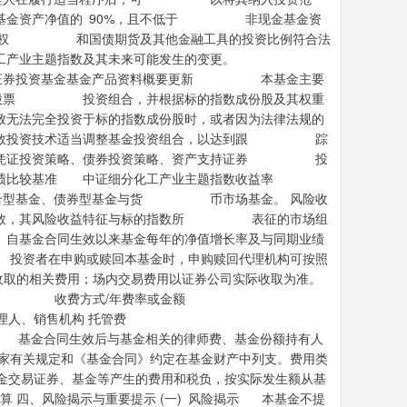
基金资产净值的 90%，且不低于 非现金基金资
股票期权 和国债期货及其他金融工具的投资比例符合法
业主题指数及其未来可能发生的变更。
资基金基金产品资料概要更新 本基金主要
基金股票 投资组合，并根据标的指数成份股及其权重
法完全投资于标的指数成份股时，或者因为法律法规的
他指数投资技术适当调整基金投资组合，以达到跟 踪
凭证投资策略、债券投资策略、资产支持证券 投
业绩比较基准 中证细分化工产业主题指数收益率
型基金、债券型基金与货 币市场基金。 风险收
数，其风险收益特征与标的指数所 表征的市场组
(三) 自基金合同生效以来基金每年的净值增长率及与同期业绩
用 投资者在申购或赎回本基金时，申购赎回代理机构可按照
等收取的相关费用；场内交易费用以证券公司实际收取为准。
扣除： 费 用 类 收费方式/年费率或金额
管理人、销售机构 托管费
基金合同生效后与基金相关的律师费、基金份额持有人
家有关规定和《基金合同》约定在基金财产中列支。费用类
金交易证券、基金等产生的费用和税负，按实际发生额从基
测算 四、风险揭示与重要提示 (一) 风险揭示 本基金不提