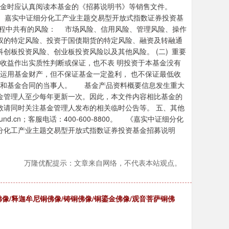
金时应认真阅读本基金的《招募说明书》等销售文件。
业主题交易型开放式指数证券投资基
程中共有的风险： 市场风险、信用风险、管理风险、操作
权的特定风险、投资于国债期货的特定风险、融资及转融通
创板投资风险、创业板投资风险以及其他风险。 (二) 重要
收益作出实质性判断或保证，也不表 明投资于本基金没有
运用基金财产，但不保证基金一定盈利， 也不保证最低收
人和基金合同的当事人。 基金产品资料概要信息发生重大
金管理人至少每年更新一次。因此，本文件内容相比基金的
敬请同时关注基金管理人发布的相关临时公告等。 五、其他
.cn；客服电话：400-600-8800。 《嘉实中证细分化
分化工产业主题交易型开放式指数证券投资基金招募说明
万隆优配提示：文章来自网络，不代表本站观点。
像/释迦牟尼铜佛像/铸铜佛像/铜鎏金佛像/观音菩萨铜佛