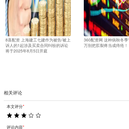
8喜配资 上海建工七建作为被告/被上
360配资网 这种病秋冬
诉人的1起涉及买卖合同纠纷的诉讼
万别把肛裂疼当成痔疮！
将于2025年8月5日开庭
相关评论
本文评分
*
评论内容
*