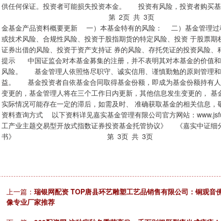
供任何保证。投资者可能损失投资本金。 投资有风险，投资者购买基
第 2页 共 3页 嘉实中证细分化工产
金基金产品资料概要更新 一）本基金特有的风险： 二）基金管理过
或技术风险、合规性风险、投资于股指期货的特定风险、投资 于股票期
证券出借的风险、投资于资产支持证 券的风险、存托凭证的投资风险、科
提示 中国证监会对本基金募集的注册，并不表明其对本基金的价值和
风险。 基金管理人依照恪尽职守、诚实信用、谨慎勤勉的原则管理和
益。 基金投资者自依基金合同取得基金份额，即成为基金份额持有
变更的，基金管理人将在三个工作日内更新，其他信息发生变更的， 基
实际情况可能存在一定的滞后，如需及时、 准确获取基金的相关信息，
资料查询方式 以下资料详见嘉实基金管理有限公司官方网站：www.jsfund
工产业主题交易型开放式指数证券投资基金托管协议》 《嘉实中证细
书》 第 3页 共 3页
上一篇：
瑞银网配资 TOP唐县环艺雕塑工艺品销售有限公司：铜观音佛
像专业厂家推荐