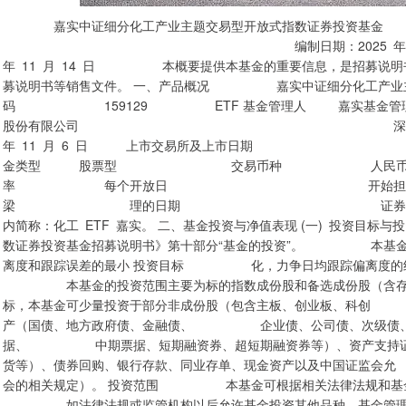
嘉实中证细分化工产业主题交易型开放式指数证券
编制日期：2025 年 11 月 
年 11 月 14 日 本概要提供本基金的重要信息，是招募
募说明书等销售文件。 一、产品概况 嘉实中证
码 159129 ETF 基金管理人 嘉实基
股份有限公司 深圳证券交 2025 年
年 11 月 6 日 上市交易所及上
金类型 股票型 交易币种 人民币 
率 每个开放日 开始担任本基金基金
梁 理的日期 证券从业日期 2013 
内简称：化工 ETF 嘉实。 二、基金投资与净值表现 (一) 投资目标
数证券投资基金招募说明书》第十部分“基金的投资”。 本基金进
离度和跟踪误差的最小 投资目标 化，力争日均跟踪偏离度的绝对值
本基金的投资范围主要为标的指数成份股和备选成份股（含
标，本基金可少量投资于部分非成份股（包含主板、创业板、科创
产（国债、地方政府债、金融债、 企业债、公司债、次级债、可
据、 中期票据、短期融资券、超短期融资券等）、资产支持
货等）、债券回购、银行存款、同业存单、现金资产以及中国证监
会的相关规定）。 投资范围 本基金可根据相关法律法规和基金
如法律法规或监管机构以后允许基金投资其他品种，基金管