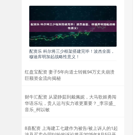
配资乐 科尔将三少框架搭建完毕！波杰全面，
穆迪库明加起战略性意义！
红盘宝配资 妻子5年向道士转账94万丈夫崩溃
巨额资金流向揭秘
财牛汇配资 从梁静茹到戴佩妮，大马歌姬勇闯
华语乐坛，贵人运与实力谁更重要？_李宗盛_
音乐_柯以敏
8喜配资 上海建工七建作为被告/被上诉人的1起
涉及买卖合同纠纷的诉讼将于2025年8月5日开