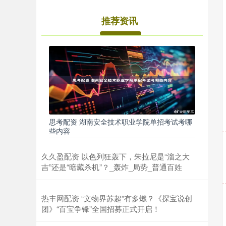
推荐资讯
思考配资 湖南安全技术职业学院单招考试考哪
些内容
久久盈配资 以色列狂轰下，朱拉尼是“溜之大
吉”还是“暗藏杀机”？_轰炸_局势_普通百姓
热丰网配资 “文物界苏超”有多燃？《探宝说创
团》“百宝争锋”全国招募正式开启！