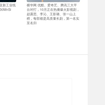
港亚新工业线
横华网 优酷、爱奇艺、腾讯三大平
0MnSi
台对打，10月正在热播爆火影视剧，
赵露思、李沁、王影璐、张一山上
榜，每部都是高质量长剧，第一名实
至名归