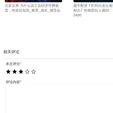
元富证券 为什么说工业经济学费最
盟牛配资 7月30日连云
贵，性价比却高_教育_成长_辅导会
材出厂价格部分上调20：3
3490
相关评论
本文评分
*
评论内容
*