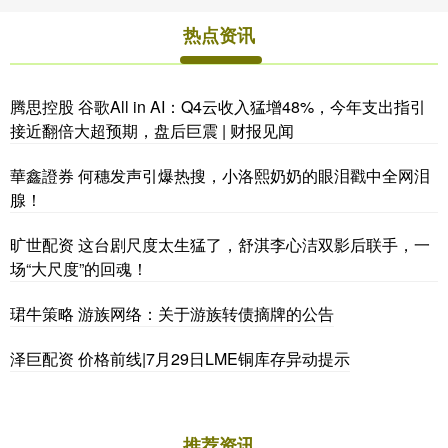
热点资讯
腾思控股 谷歌All in AI：Q4云收入猛增48%，今年支出指引
接近翻倍大超预期，盘后巨震 | 财报见闻
華鑫證券 何穗发声引爆热搜，小洛熙奶奶的眼泪戳中全网泪
腺！
旷世配资 这台剧尺度太生猛了，舒淇李心洁双影后联手，一
场“大尺度”的回魂！
珺牛策略 游族网络：关于游族转债摘牌的公告
泽巨配资 价格前线|7月29日LME铜库存异动提示
推荐资讯