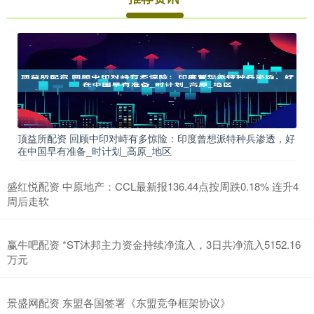
顶益所配资 回顾中印对峙有多惊险：印度曾想派特种兵渗透，好
在中国早有准备_时计划_高原_地区
盛红悦配资 中原地产：CCL最新报136.44点按周跌0.18% 连升4
周后走软
赢牛吧配资 *ST沐邦主力资金持续净流入，3日共净流入5152.16
万元
景盛网配资 东盟各国签署《东盟竞争框架协议》