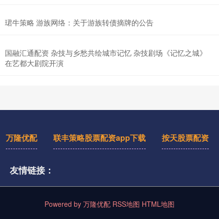
珺牛策略 游族网络：关于游族转债摘牌的公告
国融汇通配资 杂技与乡愁共绘城市记忆 杂技剧场《记忆之城》
在艺都大剧院开演
万隆优配
联丰策略股票配资app下载
按天股票配资
友情链接：
Powered by
万隆优配
RSS地图
HTML地图