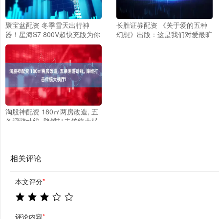
聚宝盆配资 冬季雪天出行神
长胜证券配资 《关于爱的五种
器！星海S7 800V超快充版为你
幻想》出版：这是我们对爱最旷
解决焦虑
日持久的想象
淘股神配资 180㎡两房改造, 五
条洄游动线, 降维打击传统大横
厅!
相关评论
本文评分
*
评论内容
*