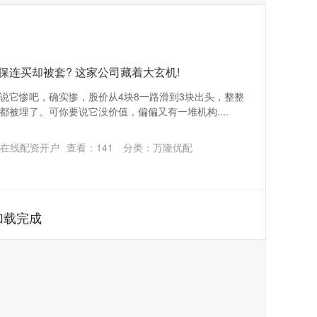
社保连买却被套? 这家公司藏着大玄机!
说它惨吧，确实惨，股价从4块8一路滑到3块出头，整整
被埋了。可你要说它没价值，偏偏又有一堆机构....
在线配资开户
查看：
141
分类：
万隆优配
加载完成