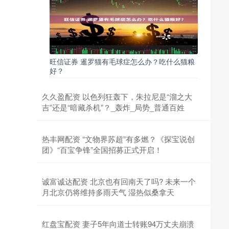
旺信证券 暹罗猫有毛球症怎么办？吃什么猫粮
好？
久久盈配资 以色列狂轰下，朱拉尼是“溜之大
吉”还是“暗藏杀机”？_轰炸_局势_普通百姓
热丰网配资 “文物界苏超”有多燃？《探宝说创
团》“百宝争锋”全国招募正式开启！
诚富诚达配资 北京也有回南天了吗? 未来一个
月北京仍将维持多雨天气 湿热似桑拿天
红盘宝配资 妻子5年向道士转账94万丈夫崩溃