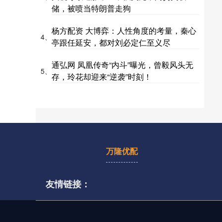
储，被喷当特朗普走狗
杨方配资 大博弈：人性角度的考量，秦心
4、
亭跟任延安，都对刘必定仁至义尽
通弘网 凤凰传奇“内斗”曝光，曾毅风头无
5、
存，玲花却迎来“逆袭”时刻！
万隆优配
友情链接：