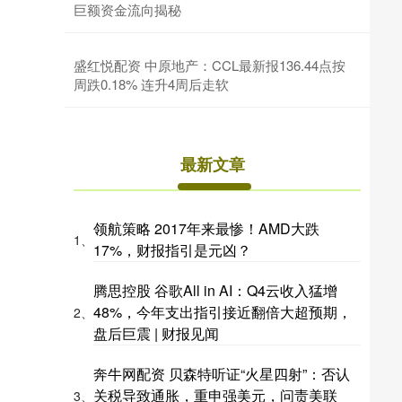
巨额资金流向揭秘
盛红悦配资 中原地产：CCL最新报136.44点按
周跌0.18% 连升4周后走软
最新文章
领航策略 2017年来最惨！AMD大跌
1、
17%，财报指引是元凶？
腾思控股 谷歌All in AI：Q4云收入猛增
48%，今年支出指引接近翻倍大超预期，
2、
盘后巨震 | 财报见闻
奔牛网配资 贝森特听证“火星四射”：否认
关税导致通胀，重申强美元，问责美联
3、